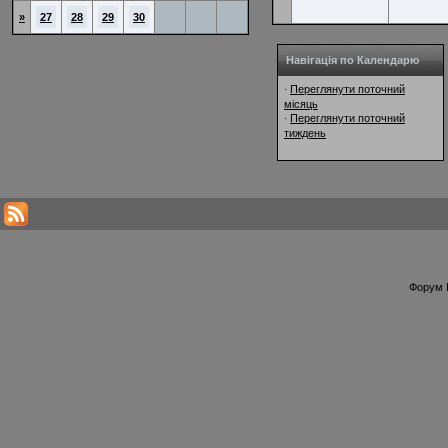
»
27
28
29
30
Навігація по Календарю
Переглянути поточний
·
місяць
Переглянути поточний
·
тиждень
Форум