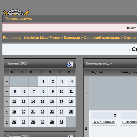
Правила форума
Привіт 
Froster.org - Ukrainian Metal Forum
>
Календар
>
Основной календарь
> Серпен
Се
«
Липень 2026
Календар подій
Н
П
В
С
Ч
П
С
Неділя
Понеділо
»
1
2
3
4
»
5
6
7
8
9
10
11
»
»
12
13
14
15
16
17
18
»
19
20
21
22
23
24
25
2
»
26
27
28
29
30
31
14 іменинників
15 іменин
»
Серпень 2026