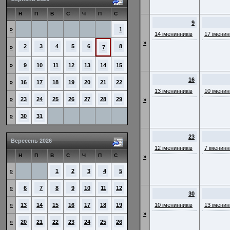
Н
П
В
С
Ч
П
С
9
»
1
14 іменинників
17 іменин
»
2
3
4
5
6
8
»
7
»
9
10
11
12
13
14
15
16
»
16
17
18
19
20
21
22
13 іменинників
10 іменин
»
23
24
25
26
27
28
29
»
»
30
31
23
Вересень 2026
12 іменинників
7 іменинн
Н
П
В
С
Ч
П
С
»
»
1
2
3
4
5
»
6
7
8
9
10
11
12
30
»
13
14
15
16
17
18
19
10 іменинників
13 іменин
»
»
20
21
22
23
24
25
26