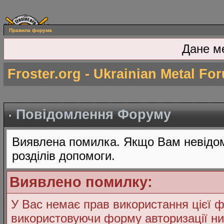
Правила форума
Дане м
Froster.org - Ukrainian Metal Fo
Повідомлення Форуму
Виявлена помилка. Якщо Вам невідом
розділів допомоги.
Виявлено помилку:
У Вас немає прав використання цієї ф
використовуючи форму авторизації ни