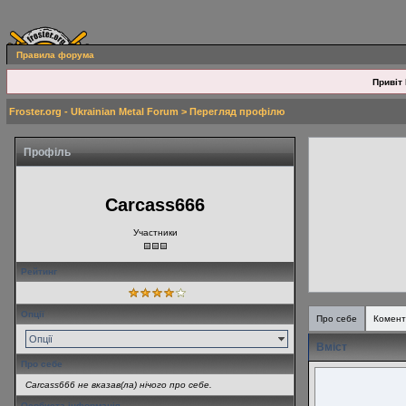
Правила форума
Привіт 
Froster.org - Ukrainian Metal Forum
> Перегляд профілю
Профіль
Carcass666
Участники
Рейтинг
Опції
Про себе
Комент
Опції
Вміст
Про себе
Carcass666 не вказав(ла) нічого про себе.
Особиста інформація