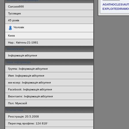
--------------------
AGATHOCLES\AUT
Carcass666
EXPLOITED\RAMO
Тусовщик
45
років
Чоловік
Киев
Нар.:
Квітень-21-1981
Захоплення
Інформація відсутня
Інша інформація
Группа:
Інформація відсутня
Имя:
Інформація відсутня
жж-юзер:
Інформація відсутня
Facebook:
Інформація відсутня
Вконтакте:
Інформація відсутня
Пол: Мужской
Статистика
Реєстрація: 20.5.2008
Перегляд профілю: 124 818
*