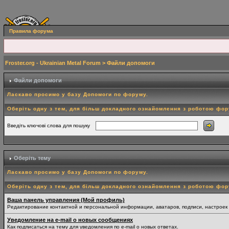
Правила форума
Froster.org - Ukrainian Metal Forum
> Файли допомоги
Файли допомоги
Ласкаво просимо у базу Допомоги по форуму.
Оберіть одну з тем, для більш докладного ознайомлення з роботою фо
Введіть ключові слова для пошуку
Оберіть тему
Ласкаво просимо у базу Допомоги по форуму.
Оберіть одну з тем, для більш докладного ознайомлення з роботою фо
Ваша панель управления (Мой профиль)
Редактирование контактной и персональной информации, аватаров, подписи, настроек
Уведомление на e-mail о новых сообщениях
Как подписаться на тему для уведомления по e-mail о новых ответах.