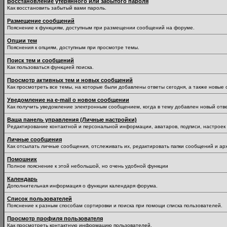
Восстановление утерянного или забытого пароля
Как восстановить забытый вами пароль.
Размещение сообщений
Пояснение к функциям, доступным при размещении сообщений на форуме.
Опции тем
Пояснения к опциям, доступным при просмотре темы.
Поиск тем и сообщений
Как пользоваться функцией поиска.
Просмотр активных тем и новых сообщений
Как просмотреть все темы, на которые были добавлены ответы сегодня, а также новые
Уведомление на е-mail о новом сообщении
Как получить уведомление электронным сообщением, когда в тему добавлен новый отве
Ваша панель управления (Личные настройки)
Редактирование контактной и персональной информации, аватаров, подписи, настроек 
Личные сообщения
Как отсылать личные сообщения, отслеживать их, редактировать папки сообщений и ар
Помошник
Полное пояснение к этой небольшой, но очень удобной функции
Календарь
Дополнительная информация о функции календаря форума.
Список пользователей
Пояснение к разным способам сортировки и поиска при помощи списка пользователей.
Просмотр профиля пользователя
Как просмотреть контактную информацию пользователей.