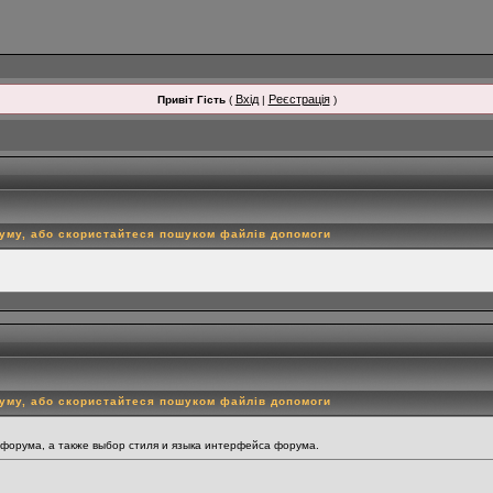
Вхід
Реєстрація
Привіт Гість
(
|
)
руму, або скористайтеся пошуком файлів допомоги
руму, або скористайтеся пошуком файлів допомоги
 форума, а также выбор стиля и языка интерфейса форума.