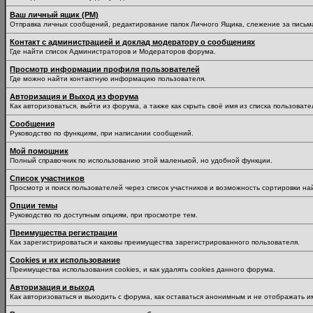
Ваш личный ящик (PM)
Отправка личных сообщений, редактирование папок Личного Ящика, слежение за пись
Контакт с администрацией и доклад модератору о сообщениях
Где найти список Администраторов и Модераторов форума.
Просмотр информации профиля пользователей
Где можно найти контактную информацию пользователя.
Авторизация и Выход из форума
Как авторизоваться, выйти из форума, а также как скрыть своё имя из списка пользоват
Сообщения
Руководство по функциям, при написании сообщений.
Мой помощник
Полный справочник по использованию этой маленькой, но удобной функции.
Список участников
Просмотр и поиск пользователей через список участников и возможность сортировки на
Опции темы
Руководство по доступным опциям, при просмотре тем.
Преимущества регистрации
Как зарегистрироваться и каковы преимущества зарегистрированного пользователя.
Cookies и их использование
Преимущества использования cookies, и как удалять cookies данного форума.
Авторизация и выход
Как авторизоваться и выходить с форума, как оставаться анонимным и не отображать и