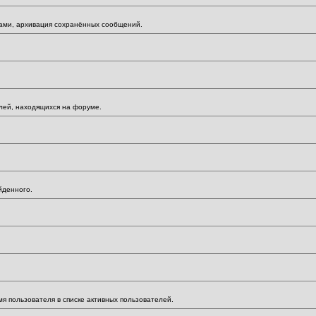
мами, архивация сохранённых сообщений.
елей, находящихся на форуме.
йденного.
мя пользователя в списке активных пользователей.