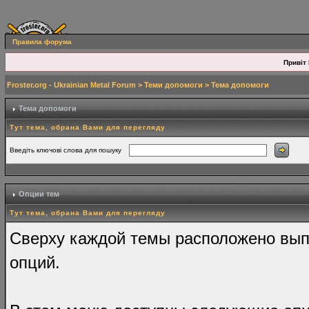
Правила форума
Привіт 
Froster.org - Ukrainian Metal Forum
>
Теми допомоги
> Тема допомоги
Тема допомоги
Тут тема, обрана Вами для перегляду
Введіть ключові слова для пошуку
Опции тем
Тут тема, обрана Вами для перегляду
Сверху каждой темы расположено вы
опций.