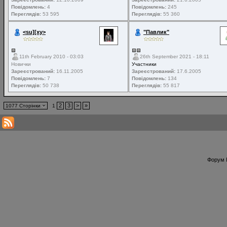
Повідомлень:
4
Повідомлень:
245
Переглядів:
53 595
Переглядів:
55 360
<su][xy>
"Павлик"
11th February 2010 - 03:03
26th September 2021 - 18:11
Новички
Участники
Зареєстрований:
16.11.2005
Зареєстрований:
17.6.2005
Повідомлень:
7
Повідомлень:
134
Переглядів:
50 738
Переглядів:
55 817
2
3
>
»
1077 Сторінки
1
Форум