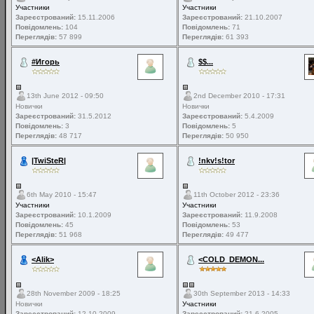
Участники
Участники
Зареєстрований:
15.11.2006
Зареєстрований:
21.10.2007
Повідомлень:
104
Повідомлень:
71
Переглядів:
57 899
Переглядів:
61 393
#Игорь
$$...
13th June 2012 - 09:50
2nd December 2010 - 17:31
Новички
Новички
Зареєстрований:
31.5.2012
Зареєстрований:
5.4.2009
Повідомлень:
3
Повідомлень:
5
Переглядів:
48 717
Переглядів:
50 950
|TwiSteR|
!nkv!s!tor
6th May 2010 - 15:47
11th October 2012 - 23:36
Участники
Участники
Зареєстрований:
10.1.2009
Зареєстрований:
11.9.2008
Повідомлень:
45
Повідомлень:
53
Переглядів:
51 968
Переглядів:
49 477
<Alik>
<COLD_DEMON...
28th November 2009 - 18:25
30th September 2013 - 14:33
Новички
Участники
Зареєстрований:
12.10.2009
Зареєстрований:
21.6.2005