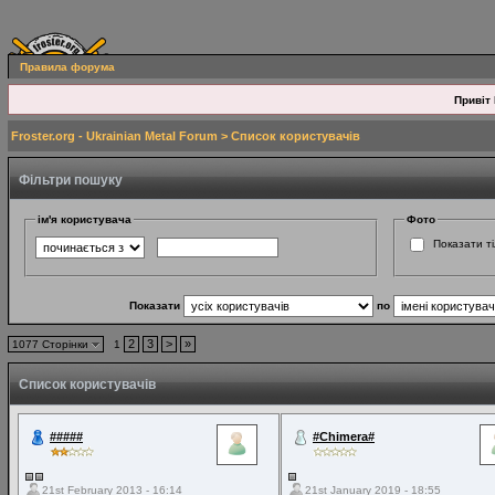
Правила форума
Привіт 
Froster.org - Ukrainian Metal Forum
> Список користувачів
Фільтри пошуку
ім'я користувача
Фото
Показати ті
Показати
по
2
3
>
»
1077 Сторінки
1
Список користувачів
#####
#Chimera#
21st February 2013 - 16:14
21st January 2019 - 18:55