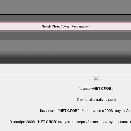
Вхід
Реєстрація
Привіт Гість
(
|
)
Группа «
НЕТ СЛОВ
»!
Стиль: alternative / punk
Коллектив "
НЕТ СЛОВ
" образовался в 2008 году в г.Дн
В ноябре 2008г. "
НЕТ СЛОВ
" выпускают первый в истории группы сингл 