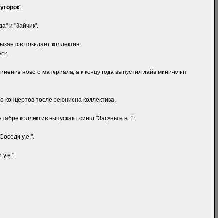
угорок
".
а" и "Зайчик".
зыкантов покидает коллектив.
ск.
чинение нового материала, а к концу года выпустил лайв мини-клип
ко концертов после реюниона коллектива.
ябре коллектив выпускает сингл "Засуньте в...".
оседи у.е.".
у.е.".