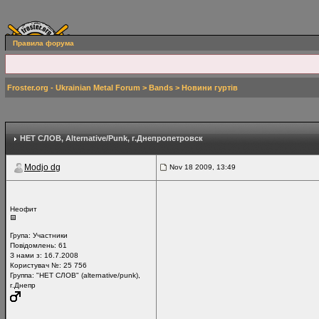
Правила форума
Froster.org - Ukrainian Metal Forum
>
Bands
>
Новини гуртів
НЕТ СЛОВ
, Alternative/Punk, г.Днепропетровск
Modjo dg
Nov 18 2009, 13:49
Неофит
Група:
Участники
Повідомлень:
61
З нами з: 16.7.2008
Користувач №: 25 756
Группа: "НЕТ СЛОВ" (alternative/punk),
г.Днепр