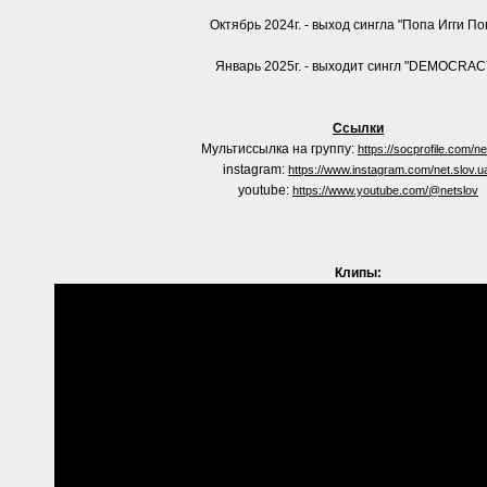
Октябрь 2024г. - выход сингла "Попа Игги По
Январь 2025г. - выходит сингл "DEMOCRAC
Ссылки
Мультиссылка на группу:
https://socprofile.com/ne
instagram:
https://www.instagram.com/net.slov.u
youtube:
https://www.youtube.com/@netslov
Клипы: