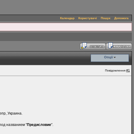
Календар
Користувачі
Пошук
Допомога
Опції
#1
Повідомлення
епр, Украина.
под названием "
Предисловие
".