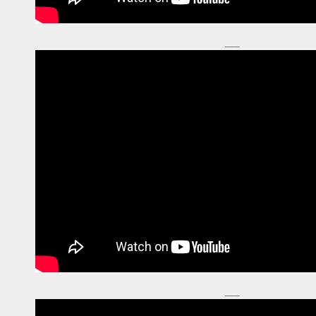
___
___