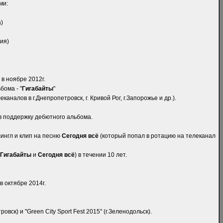
ми:
)
сия)
 в ноябре 2012г.
бома - "
Гигабайты
"
аналов в г.Днепропетровск, г. Кривой Рог, г.Запорожье и др.).
 в поддержку дебютного альбома.
сингл и клип на песню
Сегодня всё
(который попал в ротацию на телеканал
Гигабайты
и
Сегодня всё
) в течении 10 лет.
в октябре 2014г.
вск) и "Green City Sport Fest 2015" (г.Зеленодольск).