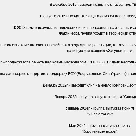
В декабре 2015г. выходит сингл под названием "
Б
В августе 2016 выходят в свет два демо сингла: "Свобод
К 2018 году, в результате творческих и личных разногласий , часть му
Фактически, группа уходит в творческий отпу
н, коллектив сменил состав, возобновил регулярные репетиции, взялся за со
на новую композицию «Засуньте в ...».
г. - продолжается работа над новым материалом + "НЕТ СЛОВ" дали несколь
уппа даёт серию концертов в поддержку ВСУ (Вооруженных Сил Украины); в сент
Декабрь 2022г. - выходит клип на новую композицию "С
Январь 2023г. - группа выпускает сингл "Соседи 
Январь 2024г. - группа выпускает сингл
"У нас с тобой".
Май 2024г. - группа выпускает сингл
"Коротенькие ножки".