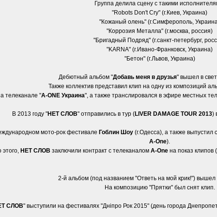
Группа делила сцену с такими исполнителя
"Robots Don't Cry" (г.Киев, Украина)
"Кожаный олень" (г.Симферополь, Украина
"Коррозия Металла" (г.москва, россия)
"Бригадный Подряд" (г.санкт-петербург, рос
"KARNA" (г.Ивано-Франковск, Украина)
"Бетон" (г.Львов, Украина)
Дебютный альбом "
Добавь меня в друзья
" вышел в свет
Также коллектив представил клип на одну из композиций аль
а телеканале "
A-ONE Украина
", а также транслировался в эфире местных телек
В 2013 году "
НЕТ СЛОВ
" отправились в тур (
LIVER DAMAGE TOUR 2013
)
 международном мото-рок фестивале
Гоблин Шоу
(г.Одесса), а также выпустил 
A-One
).
 этого,
НЕТ СЛОВ
заключили контракт с телеканалом
A-One
на показ клипов (
2-й альбом (под названием "Ответь на мой крик!") вышел 
На композицию "Прятки" был снят клип.
ЕТ СЛОВ
" выступили на фестивалях "Днiпро Рок 2015" (день города Днепропетро