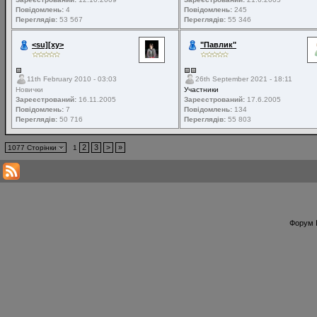
Повідомлень:
4
Повідомлень:
245
Переглядів:
53 567
Переглядів:
55 346
<su][xy>
"Павлик"
11th February 2010 - 03:03
26th September 2021 - 18:11
Новички
Участники
Зареєстрований:
16.11.2005
Зареєстрований:
17.6.2005
Повідомлень:
7
Повідомлень:
134
Переглядів:
50 716
Переглядів:
55 803
2
3
>
»
1077 Сторінки
1
Форум