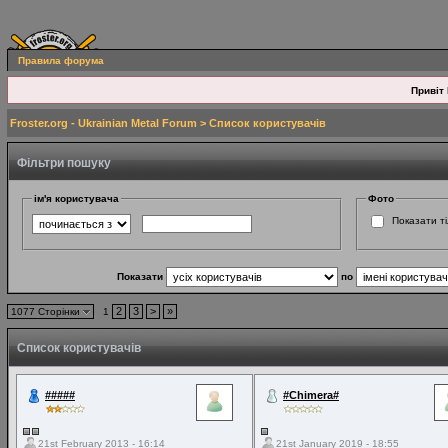
Правила форума
Привіт 
Froster.org - Ukrainian Metal Forum
> Список користувачів
Фільтри пошуку
ім'я користувача
Фото
Показати ті
Показати
по
2
3
>
»
1077 Сторінки
1
Список користувачів
#####
#Chimera#
21st February 2013 - 16:14
21st January 2019 - 18:55