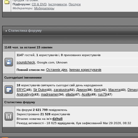
Продаж та обмін.
Підфоруми:
СD & DVD
,
Інструменти
,
Послуги
Модератори:
Модераторы
Статистика форуму
1148 чол. за останні 15 хвилин
1147
гостей,
1
користувачів і,
0
прихованих користувачів
soundcheck
, Google.com, Uknown
Останніх діях
Іменах користувачів
Повний список по:
,
Сьогоднішні іменинники
18
користувачів святкують сьогодні свій день народження
ERYC
Sir Duke
zaratustra
Димон
Kerk
Масята
Dimas
(
45
),
(
43
),
(
52
),
(
38
),
(
42
),
(
43
),
(
Androidyyb
madreamer
ellada
Acello
rus79
(
43
),
(
34
),
(
47
),
(
49
),
(
47
)
Статистика форуму
На форумі
2 621 799
повідомлень
Зареєстровано
21 528
користувачів
dzhuli
Вітаємо новачка на ім'я
Рекорд активності - 18 625 відвідувачів, був зафіксований Mar 29 2026, 08:32