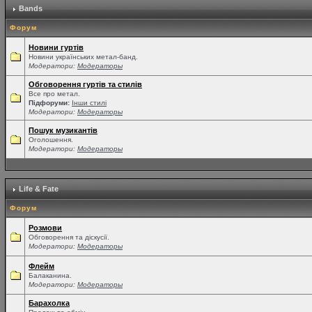
Bands
Форум
Новини гуртів
Новини українських метал-банд.
Модератори:
Модераторы
Обговорення гуртів та стилів
Все про метал.
Підфоруми:
Інши стилі
Модератори:
Модераторы
Пошук музикантів
Оголошення.
Модератори:
Модераторы
Life & Fate
Форум
Розмови
Обговорення та діскусії.
Модератори:
Модераторы
Флейм
Балаканина.
Модератори:
Модераторы
Барахолка