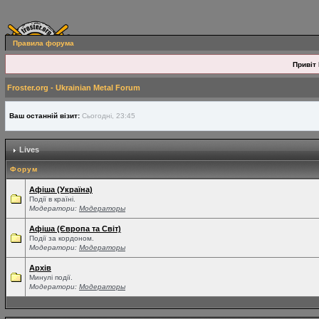
Правила форума
Привіт 
Froster.org - Ukrainian Metal Forum
Ваш останній візит:
Сьогодні, 23:45
Lives
Форум
Афіша (Україна)
Події в країні.
Модератори:
Модераторы
Афіша (Європа та Світ)
Події за кордоном.
Модератори:
Модераторы
Архів
Минулі події.
Модератори:
Модераторы