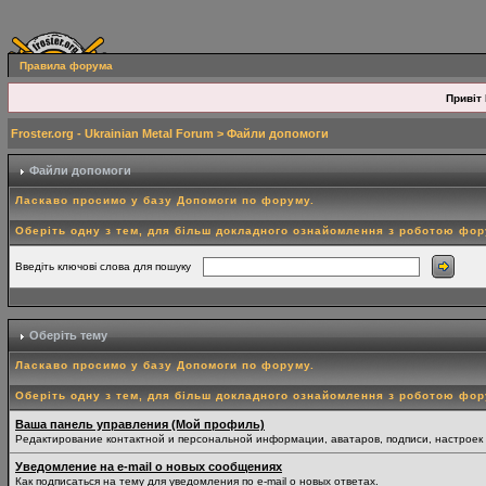
Правила форума
Привіт 
Froster.org - Ukrainian Metal Forum
> Файли допомоги
Файли допомоги
Ласкаво просимо у базу Допомоги по форуму.
Оберіть одну з тем, для більш докладного ознайомлення з роботою фо
Введіть ключові слова для пошуку
Оберіть тему
Ласкаво просимо у базу Допомоги по форуму.
Оберіть одну з тем, для більш докладного ознайомлення з роботою фо
Ваша панель управления (Мой профиль)
Редактирование контактной и персональной информации, аватаров, подписи, настроек
Уведомление на e-mail о новых сообщениях
Как подписаться на тему для уведомления по e-mail о новых ответах.