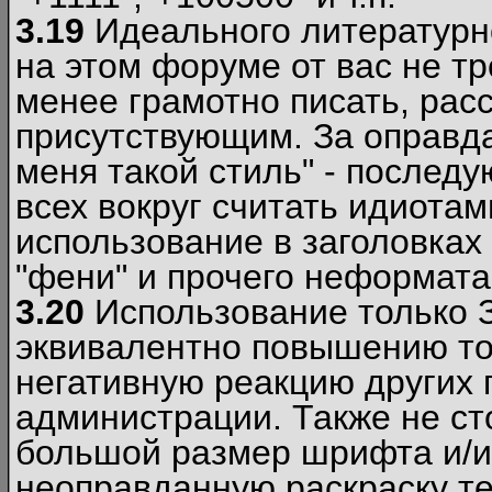
3.19
Идеального литературно
на этом форуме от вас не т
менее грамотно писать, рас
присутствующим. За оправда
меня такой стиль" - последу
всех вокруг считать идиота
использование в заголовках 
"фени" и прочего неформата
3.20
Использование только 
эквивалентно повышению тон
негативную реакцию других
администрации. Также не ст
большой размер шрифта и/и
неоправданную раскраску тек