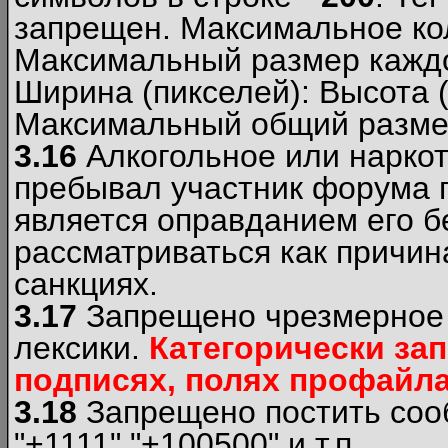
запрещен. Максимальное ко
Максимальный размер каждо
Ширина (пикселей): Высота 
Максимальный общий размер
3.16
Алкогольное или наркот
пребывал участник форума п
является оправданием его б
рассматриваться как причи
санкциях.
3.17
Запрещено чрезмерное 
лексики.
Категорически за
подписях, полях профайла 
3.18
Запрещено постить сооб
"+1111","+100500" и т.п.