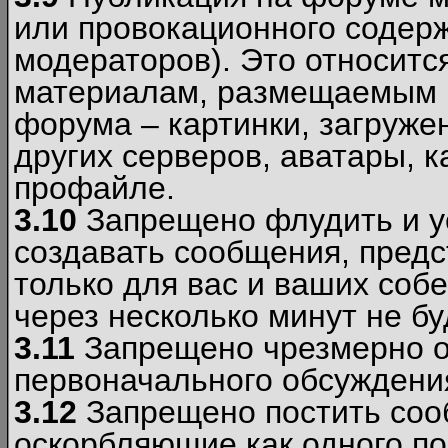
или провокационного содер
модераторов). Это относитс
материалам, размещаемым 
форума – картинки, загруже
других серверов, аватары, к
профайле.
3.10
Запрещено флудить и уст
создавать сообщения, пред
только для вас и ваших соб
через несколько минут не б
3.11
Запрещено чрезмерно о
первоначального обсуждения
3.12
Запрещено постить соо
оскорбляющие как одного по