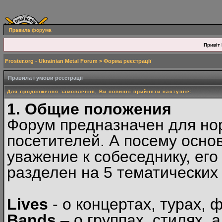
Правила форума
Привіт 
Froster.org - Ukrainian Metal Forum
> Форма реєстрації
Правила і умови реєстрації
Для продовження замовлення, Ви повинні прийняти наступне:
1. Общие положения
Форум предназначен для но
посетителей. А посему осн
уважение к собеседнику, ег
разделен на 5 тематических
Lives
- о концертах, турах, 
Bands
– о группах, стилях, а