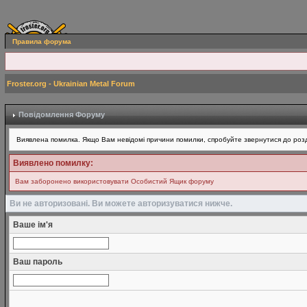
Правила форума
Froster.org - Ukrainian Metal Forum
Повідомлення Форуму
Виявлена помилка. Якщо Вам невідомі причини помилки, спробуйте звернутися до розд
Виявлено помилку:
Вам заборонено використовувати Особистий Ящик форуму
Ви не авторизовані. Ви можете авторизуватися нижче.
Ваше ім'я
Ваш пароль