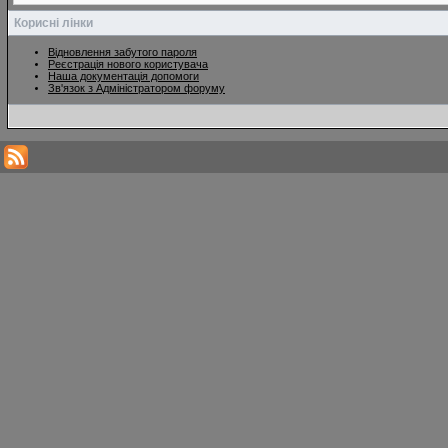
Корисні лінки
Відновлення забутого пароля
Реєстрація нового користувача
Наша документація допомоги
Зв'язок з Адміністратором форуму