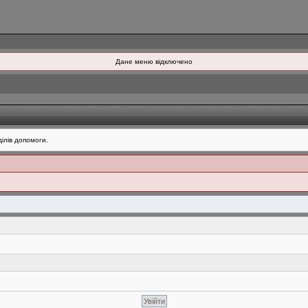
Дане меню відключено
ілів допомоги.