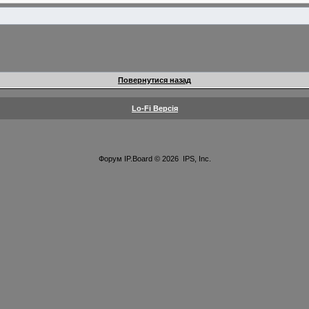
Повернутися назад
Lo-Fi Версія
Форум
IP.Board
© 2026
IPS, Inc
.