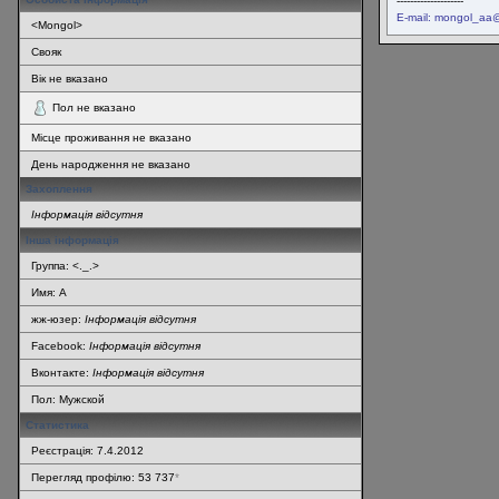
--------------------
E-mail: mongol_aa
<Mongol>
Свояк
Вік не вказано
Пол не вказано
Місце проживання не вказано
День народження не вказано
Захоплення
Інформація відсутня
Інша інформація
Группа: <._.>
Имя: А
жж-юзер:
Інформація відсутня
Facebook:
Інформація відсутня
Вконтакте:
Інформація відсутня
Пол: Мужской
Статистика
Реєстрація: 7.4.2012
Перегляд профілю: 53 737
*