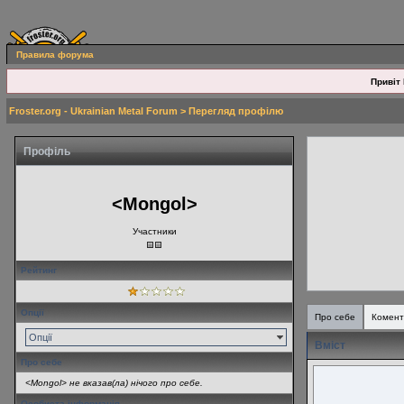
Правила форума
Привіт 
Froster.org - Ukrainian Metal Forum
> Перегляд профілю
Профіль
<Mongol>
Участники
Рейтинг
Опції
Про себе
Комент
Опції
Вміст
Про себе
<Mongol> не вказав(ла) нічого про себе.
Особиста інформація