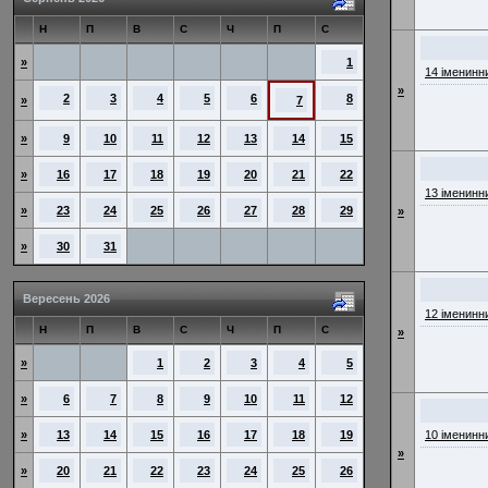
Н
П
В
С
Ч
П
С
»
1
14 іменинн
»
2
3
4
5
6
8
»
7
»
9
10
11
12
13
14
15
»
16
17
18
19
20
21
22
13 іменинн
»
23
24
25
26
27
28
29
»
»
30
31
Вересень 2026
12 іменинн
Н
П
В
С
Ч
П
С
»
»
1
2
3
4
5
»
6
7
8
9
10
11
12
»
13
14
15
16
17
18
19
10 іменинн
»
»
20
21
22
23
24
25
26