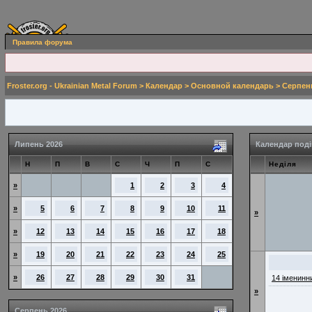
Правила форума
Froster.org - Ukrainian Metal Forum
>
Календар
>
Основной календарь
> Серпен
Липень 2026
Календар поді
Н
П
В
С
Ч
П
С
Неділя
»
1
2
3
4
»
5
6
7
8
9
10
11
»
»
12
13
14
15
16
17
18
»
19
20
21
22
23
24
25
»
26
27
28
29
30
31
14 іменинн
»
Серпень 2026