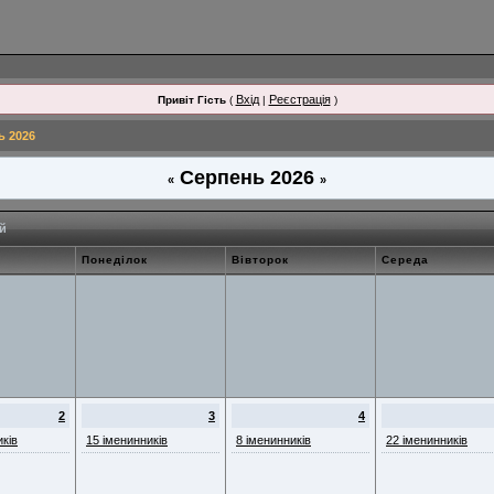
Вхід
Реєстрація
Привіт Гість
(
|
)
ь 2026
Серпень 2026
«
»
й
Понеділок
Вівторок
Середа
2
3
4
иків
15 іменинників
8 іменинників
22 іменинників