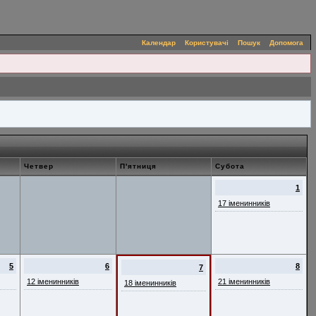
Календар
Користувачі
Пошук
Допомога
Четвер
П'ятниця
Субота
1
17 іменинників
5
6
8
7
12 іменинників
21 іменинників
18 іменинників