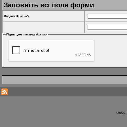
Заповніть всі поля форми
Введіть Ваше ім'я
Підтвердження коду безпеки
Форум