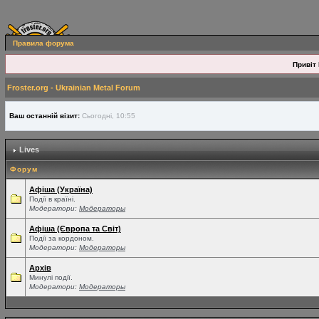
Правила форума
Привіт 
Froster.org - Ukrainian Metal Forum
Ваш останній візит:
Сьогодні, 10:55
Lives
Форум
Афіша (Україна)
Події в країні.
Модератори:
Модераторы
Афіша (Європа та Світ)
Події за кордоном.
Модератори:
Модераторы
Архів
Минулі події.
Модератори:
Модераторы