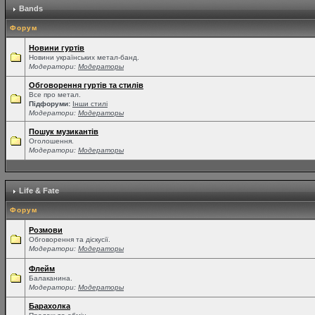
Bands
Форум
Новини гуртів
Новини українських метал-банд.
Модератори:
Модераторы
Обговорення гуртів та стилів
Все про метал.
Підфоруми:
Інши стилі
Модератори:
Модераторы
Пошук музикантів
Оголошення.
Модератори:
Модераторы
Life & Fate
Форум
Розмови
Обговорення та діскусії.
Модератори:
Модераторы
Флейм
Балаканина.
Модератори:
Модераторы
Барахолка