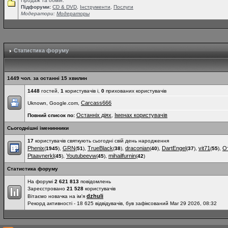
Продаж та обмін.
Підфоруми:
СD & DVD
,
Інструменти
,
Послуги
Модератори:
Модераторы
Статистика форуму
1449 чол. за останні 15 хвилин
1448
гостей,
1
користувачів і,
0
прихованих користувачів
Carcass666
Uknown, Google.com,
Останніх діях
Іменах користувачів
Повний список по:
,
Сьогоднішні іменинники
17
користувачів святкують сьогодні свій день народження
Phenix
GRN
TrueBlack
draconian
DartEngel
vit71
О
(
1945
),
(
51
),
(
38
),
(
40
),
(
37
),
(
55
),
Ptaavnerkl
Youtubeevw
mihailfurnin
(
45
),
(
45
),
(
42
)
Статистика форуму
На форумі
2 621 813
повідомлень
Зареєстровано
21 528
користувачів
dzhuli
Вітаємо новачка на ім'я
Рекорд активності - 18 625 відвідувачів, був зафіксований Mar 29 2026, 08:32