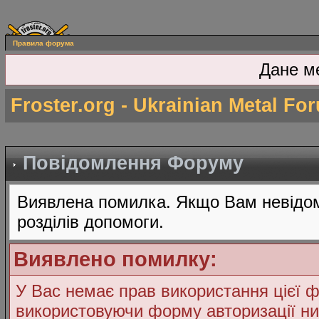
Правила форума
Дане м
Froster.org - Ukrainian Metal Fo
Повідомлення Форуму
Виявлена помилка. Якщо Вам невідом
розділів допомоги.
Виявлено помилку:
У Вас немає прав використання цієї ф
використовуючи форму авторизації ни