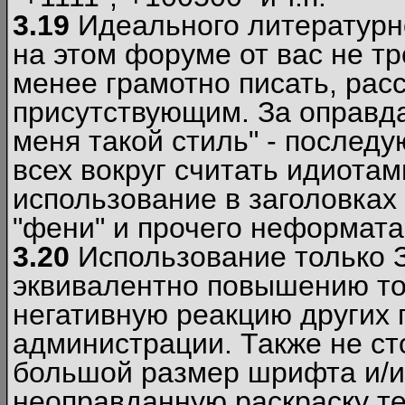
3.19
Идеального литературно
на этом форуме от вас не т
менее грамотно писать, рас
присутствующим. За оправда
меня такой стиль" - последу
всех вокруг считать идиота
использование в заголовках 
"фени" и прочего неформата
3.20
Использование только 
эквивалентно повышению тон
негативную реакцию других
администрации. Также не ст
большой размер шрифта и/и
неоправданную раскраску тек