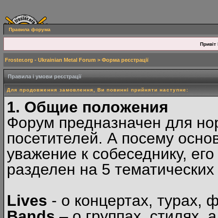
Правила форума
Привіт 
Froster.org - Ukrainian Metal Forum
> Форма реєстрації
Правила і умови реєстрації
Для продовження замовлення, Ви повинні прийняти наступне:
1. Общие положения
Форум предназначен для но
посетителей. А посему осн
уважение к собеседнику, ег
разделен на 5 тематических
Lives
- о концертах, турах, 
Bands
– о группах, стилях, а