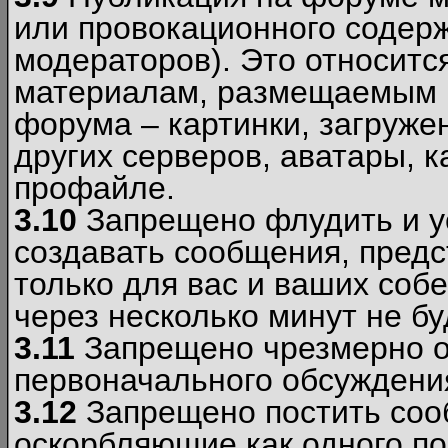
или провокационного содер
модераторов). Это относитс
материалам, размещаемым 
форума – картинки, загруже
других серверов, аватары, к
профайле.
3.10
Запрещено флудить и уст
создавать сообщения, пред
только для вас и ваших соб
через несколько минут не б
3.11
Запрещено чрезмерно о
первоначального обсуждения
3.12
Запрещено постить соо
оскорбляющие как одного по