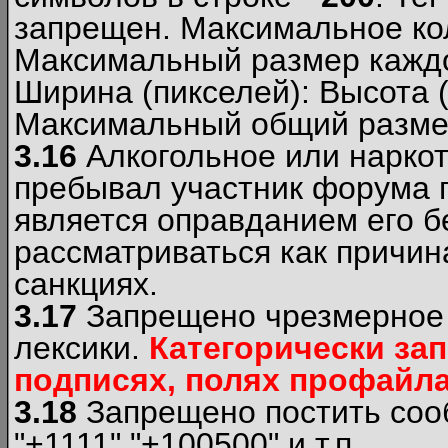
запрещен. Максимальное ко
Максимальный размер каждо
Ширина (пикселей): Высота 
Максимальный общий размер
3.16
Алкогольное или наркот
пребывал участник форума п
является оправданием его б
рассматриваться как причи
санкциях.
3.17
Запрещено чрезмерное 
лексики.
Категорически за
подписях, полях профайла 
3.18
Запрещено постить сооб
"+1111","+100500" и т.п.