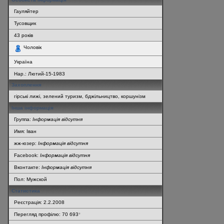
Гауляйтер
Тусовщик
43
років
Чоловік
Україна
Нар.:
Лютий-15-1983
Захоплення
гірські лижі, зелений туризм, бджільництво, коршунізм
Інша інформація
Группа:
Інформація відсутня
Имя: Іван
жж-юзер:
Інформація відсутня
Facebook:
Інформація відсутня
Вконтакте:
Інформація відсутня
Пол: Мужской
Статистика
Реєстрація: 2.2.2008
Перегляд профілю: 70 693
*