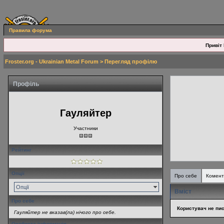
Правила форума
Привіт 
Froster.org - Ukrainian Metal Forum
> Перегляд профілю
Профіль
Гауляйтер
Участники
Рейтинг
Опції
Про себе
Комент
Опції
Вміст
Про себе
Користувач не пис
Гауляйтер не вказав(ла) нічого про себе.
Особиста інформація