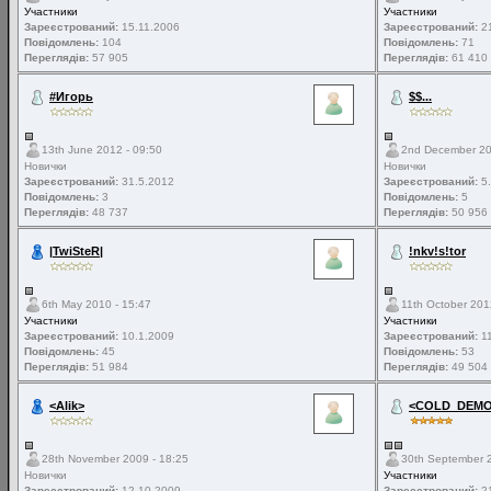
Участники
Участники
Зареєстрований:
15.11.2006
Зареєстрований:
21
Повідомлень:
104
Повідомлень:
71
Переглядів:
57 905
Переглядів:
61 410
#Игорь
$$...
13th June 2012 - 09:50
2nd December 20
Новички
Новички
Зареєстрований:
31.5.2012
Зареєстрований:
5.
Повідомлень:
3
Повідомлень:
5
Переглядів:
48 737
Переглядів:
50 956
|TwiSteR|
!nkv!s!tor
6th May 2010 - 15:47
11th October 201
Участники
Участники
Зареєстрований:
10.1.2009
Зареєстрований:
11
Повідомлень:
45
Повідомлень:
53
Переглядів:
51 984
Переглядів:
49 504
<Alik>
<COLD_DEMON
28th November 2009 - 18:25
30th September 2
Новички
Участники
Зареєстрований:
12.10.2009
Зареєстрований:
21