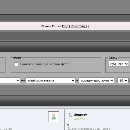
Вхід
Реєстрація
Привіт Гість
(
|
)
Фото
Стать
Показати тільки тих, хто має фото?
по
в
з
#journey
9 - 18:55
24th November 2015 - 15:13