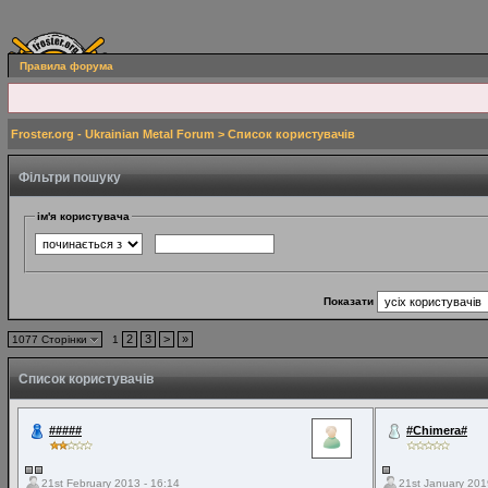
Правила форума
Froster.org - Ukrainian Metal Forum
> Список користувачів
Фільтри пошуку
ім'я користувача
Показати
2
3
>
»
1077 Сторінки
1
Список користувачів
#####
#Chimera#
21st February 2013 - 16:14
21st January 201