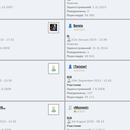
Новички
.10.2007
Зареєстрований:
1.11.2015
Повідомлень:
0
Переглядів:
54 390
$ergio
10 - 17:31
21st January 2015 - 13:46
Новички
4.2009
Зареєстрований:
11.11.2014
Повідомлень:
1
Переглядів:
49 643
!Twister!
2 - 23:36
24th September 2013 - 12:45
Участники
.9.2008
Зареєстрований:
7.6.2008
Повідомлень:
147
Переглядів:
55 171
...
<Mongol>
013 - 14:33
3rd August 2026 - 09:13
Участники
.6.2005
Зареєстрований:
7.4.2012