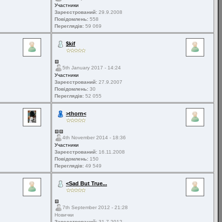
Участники
Зареєстрований:
29.9.2008
Повідомлень:
558
Переглядів:
59 069
$kif
5th January 2017 - 14:24
Участники
Зареєстрований:
27.9.2007
Повідомлень:
30
Переглядів:
52 055
>thorn<
4th November 2014 - 18:36
Участники
Зареєстрований:
16.11.2008
Повідомлень:
150
Переглядів:
49 549
<Sad But True...
7th September 2012 - 21:28
Новички
Зареєстрований:
31.7.2012