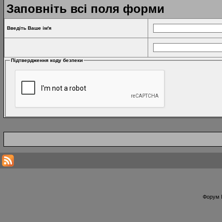
Заповніть всі поля форми
Введіть Ваше ім'я
Підтвердження коду безпеки
Форум