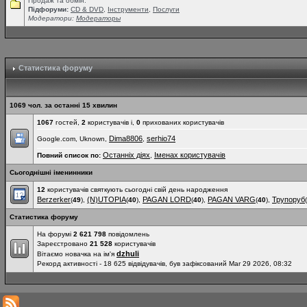
Продаж та обмін.
Підфоруми:
СD & DVD
,
Інструменти
,
Послуги
Модератори:
Модераторы
Статистика форуму
1069 чол. за останні 15 хвилин
1067
гостей,
2
користувачів і,
0
прихованих користувачів
Dima8806
serhio74
Google.com, Uknown,
,
Останніх діях
Іменах користувачів
Повний список по:
,
Сьогоднішні іменинники
12
користувачів святкують сьогодні свій день народження
Berzerker
(N)UTOPIA
PAGAN LORD
PAGAN VARG
Трупоруб
(
49
),
(
40
),
(
40
),
(
40
),
(
Статистика форуму
На форумі
2 621 798
повідомлень
Зареєстровано
21 528
користувачів
dzhuli
Вітаємо новачка на ім'я
Рекорд активності - 18 625 відвідувачів, був зафіксований Mar 29 2026, 08:32