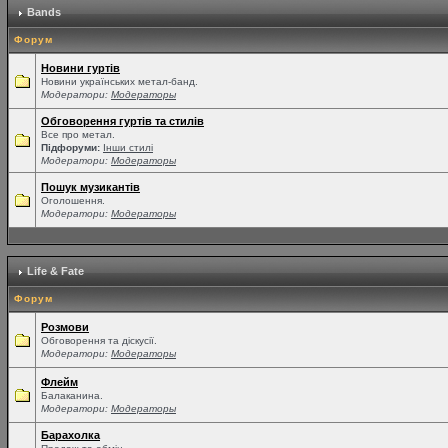
Bands
Форум
Новини гуртів
Новини українських метал-банд.
Модератори:
Модераторы
Обговорення гуртів та стилів
Все про метал.
Підфоруми:
Інши стилі
Модератори:
Модераторы
Пошук музикантів
Оголошення.
Модератори:
Модераторы
Life & Fate
Форум
Розмови
Обговорення та діскусії.
Модератори:
Модераторы
Флейм
Балаканина.
Модератори:
Модераторы
Барахолка