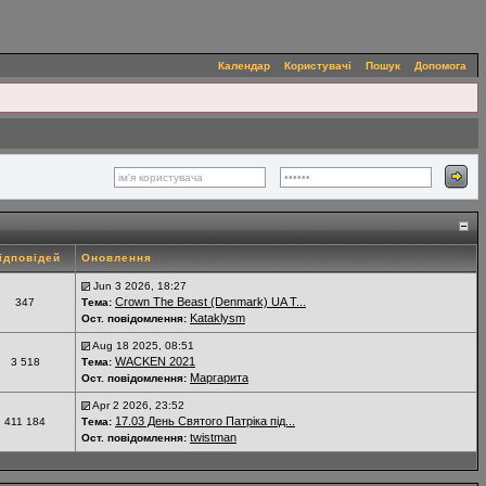
Календар
Користувачі
Пошук
Допомога
ідповідей
Оновлення
Jun 3 2026, 18:27
Crown The Beast (Denmark) UA T...
347
Тема:
Kataklysm
Ост. повідомлення:
Aug 18 2025, 08:51
WACKEN 2021
3 518
Тема:
Маргарита
Ост. повідомлення:
Apr 2 2026, 23:52
17.03 День Святого Патріка під...
411 184
Тема:
twistman
Ост. повідомлення: