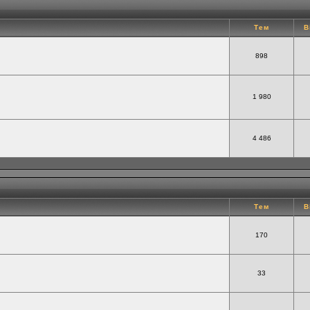
Тем
В
898
1 980
4 486
Тем
В
170
33