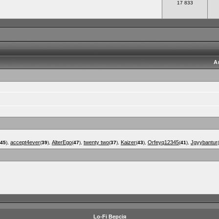
17 833
А
accept4ever
AlterEgo
twenty two
Kaizer
Orfeyq12345
Jgyybantur
45
),
(
39
),
(
47
),
(
37
),
(
43
),
(
41
),
(
Lo-Fi Версія