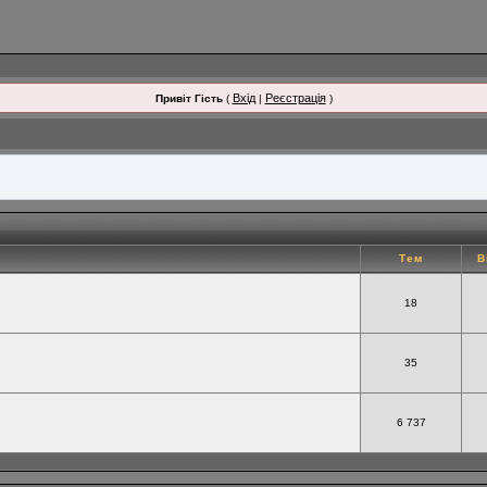
Вхід
Реєстрація
Привіт Гість
(
|
)
Тем
В
18
35
6 737