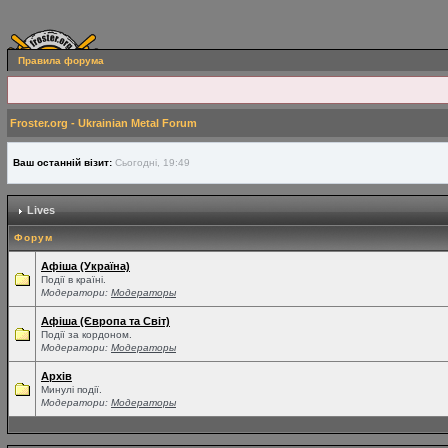
Правила форума
Froster.org - Ukrainian Metal Forum
Ваш останній візит:
Сьогодні, 19:49
Lives
Форум
Афіша (Україна)
Події в країні.
Модератори:
Модераторы
Афіша (Європа та Світ)
Події за кордоном.
Модератори:
Модераторы
Архів
Минулі події.
Модератори:
Модераторы