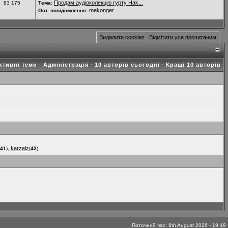
Продам аудіоколекцію гурту Hak...
83 175
Тема:
mekonger
Ост. повідомлення:
Видалити cookies
Відмітити усе прочитаним
·
ктивні теми
Адміністрація
10 авторів сьогодні
Кращі 10 авторів
·
·
·
karzelz
41
),
(
42
)
Поточний час: 6th August 2026 - 19:49