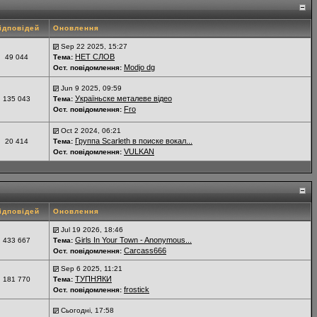
ідповідей
Оновлення
Sep 22 2025, 15:27
НЕТ СЛОВ
49 044
Тема:
Modjo dg
Ост. повідомлення:
Jun 9 2025, 09:59
Україньске металеве відео
135 043
Тема:
Fro
Ост. повідомлення:
Oct 2 2024, 06:21
Группа Scarleth в поиске вокал...
20 414
Тема:
VULKAN
Ост. повідомлення:
ідповідей
Оновлення
Jul 19 2026, 18:46
Girls In Your Town - Anonymous...
433 667
Тема:
Carcass666
Ост. повідомлення:
Sep 6 2025, 11:21
ТУПНЯКИ
181 770
Тема:
frostick
Ост. повідомлення:
Сьогодні, 17:58