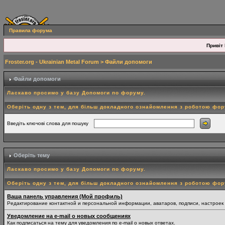
Правила форума
Привіт 
Froster.org - Ukrainian Metal Forum
> Файли допомоги
Файли допомоги
Ласкаво просимо у базу Допомоги по форуму.
Оберіть одну з тем, для більш докладного ознайомлення з роботою фо
Введіть ключові слова для пошуку
Оберіть тему
Ласкаво просимо у базу Допомоги по форуму.
Оберіть одну з тем, для більш докладного ознайомлення з роботою фо
Ваша панель управления (Мой профиль)
Редактирование контактной и персональной информации, аватаров, подписи, настроек
Уведомление на e-mail о новых сообщениях
Как подписаться на тему для уведомления по e-mail о новых ответах.