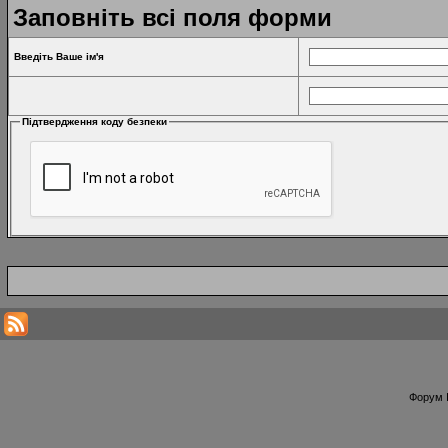
Заповніть всі поля форми
Введіть Ваше ім'я
Підтвердження коду безпеки
Форум