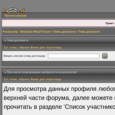
Правила форума
Привіт 
Froster.org - Ukrainian Metal Forum
>
Теми допомоги
> Тема допомоги
Тема допомоги
Тут тема, обрана Вами для перегляду
Введіть ключові слова для пошуку
Просмотр информации профиля пользователей
Тут тема, обрана Вами для перегляду
Для просмотра данных профиля любого
верхней части форума, далее можете 
прочитать в разделе 'Список участнико