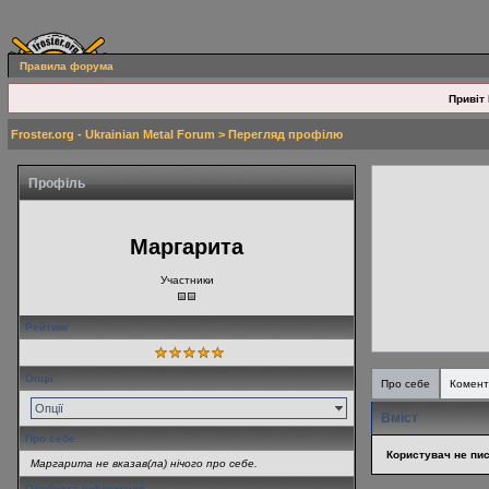
Правила форума
Привіт 
Froster.org - Ukrainian Metal Forum
> Перегляд профілю
Профіль
Маргарита
Участники
Рейтинг
Опції
Про себе
Комент
Опції
Вміст
Про себе
Користувач не пис
Маргарита не вказав(ла) нічого про себе.
Особиста інформація