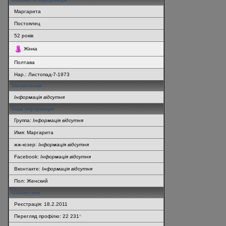
Маргарита
Постоялец
52
років
Жінка
Полтава
Нар.:
Листопад-7-1973
Захоплення
Інформація відсутня
Інша інформація
Группа:
Інформація відсутня
Имя: Маргарита
жж-юзер:
Інформація відсутня
Facebook:
Інформація відсутня
Вконтакте:
Інформація відсутня
Пол: Женский
Статистика
Реєстрація: 18.2.2011
Перегляд профілю: 22 231
*