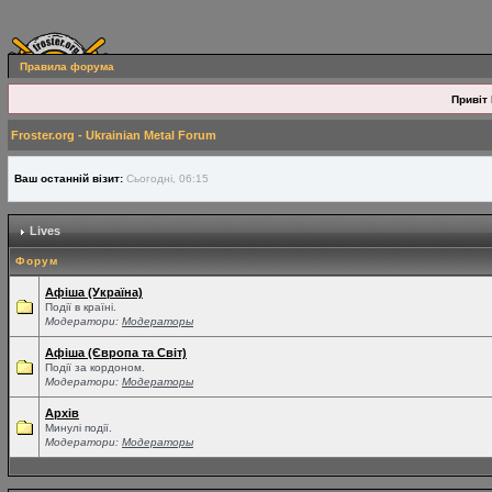
Правила форума
Привіт 
Froster.org - Ukrainian Metal Forum
Ваш останній візит:
Сьогодні, 06:15
Lives
Форум
Афіша (Україна)
Події в країні.
Модератори:
Модераторы
Афіша (Європа та Світ)
Події за кордоном.
Модератори:
Модераторы
Архів
Минулі події.
Модератори:
Модераторы