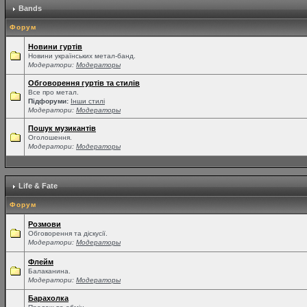
Bands
Форум
Новини гуртів
Новини українських метал-банд.
Модератори:
Модераторы
Обговорення гуртів та стилів
Все про метал.
Підфоруми:
Інши стилі
Модератори:
Модераторы
Пошук музикантів
Оголошення.
Модератори:
Модераторы
Life & Fate
Форум
Розмови
Обговорення та діскусії.
Модератори:
Модераторы
Флейм
Балаканина.
Модератори:
Модераторы
Барахолка