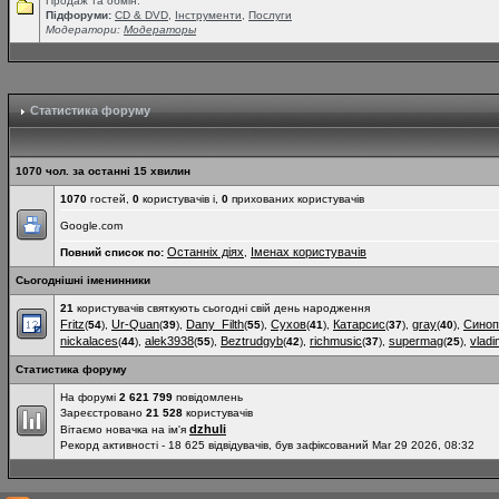
Продаж та обмін.
Підфоруми:
СD & DVD
,
Інструменти
,
Послуги
Модератори:
Модераторы
Статистика форуму
1070 чол. за останні 15 хвилин
1070
гостей,
0
користувачів і,
0
прихованих користувачів
Google.com
Останніх діях
Іменах користувачів
Повний список по:
,
Сьогоднішні іменинники
21
користувачів святкують сьогодні свій день народження
Fritz
Ur-Quan
Dany_Filth
Сухов
Катарсис
gray
Синоп
(
54
),
(
39
),
(
55
),
(
41
),
(
37
),
(
40
),
nickalaces
alek3938
Beztrudgyb
richmusic
supermag
vladi
(
44
),
(
55
),
(
42
),
(
37
),
(
25
),
Статистика форуму
На форумі
2 621 799
повідомлень
Зареєстровано
21 528
користувачів
dzhuli
Вітаємо новачка на ім'я
Рекорд активності - 18 625 відвідувачів, був зафіксований Mar 29 2026, 08:32