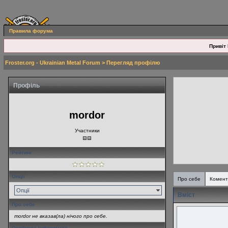
Правила форума
Привіт 
Froster.org - Ukrainian Metal Forum
> Перегляд профілю
Профіль
mordor
Участники
Рейтинг
Опції
Про себе
Комент
Опції
Вміст
Про себе
mordor не вказав(ла) нічого про себе.
Особиста інформація