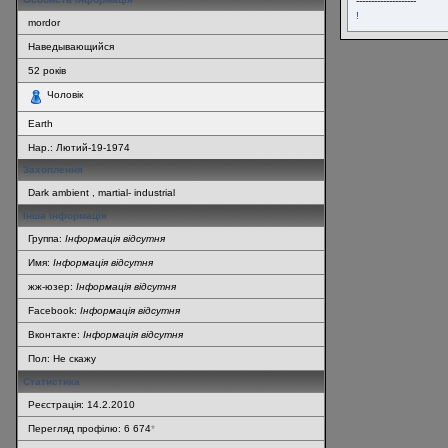
--------------------
!
mordor
Наведывающийся
52
років
Чоловік
Earth
Нар.:
Лютий-19-1974
Захоплення
Dark ambient , martial- industrial
Інша інформація
Группа:
Інформація відсутня
Имя:
Інформація відсутня
жж-юзер:
Інформація відсутня
Facebook:
Інформація відсутня
Вконтакте:
Інформація відсутня
Пол: Не скажу
Статистика
Реєстрація: 14.2.2010
Перегляд профілю: 6 674
*