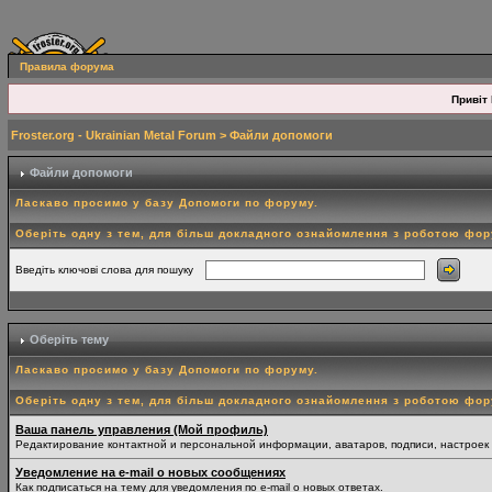
Правила форума
Привіт 
Froster.org - Ukrainian Metal Forum
> Файли допомоги
Файли допомоги
Ласкаво просимо у базу Допомоги по форуму.
Оберіть одну з тем, для більш докладного ознайомлення з роботою фо
Введіть ключові слова для пошуку
Оберіть тему
Ласкаво просимо у базу Допомоги по форуму.
Оберіть одну з тем, для більш докладного ознайомлення з роботою фо
Ваша панель управления (Мой профиль)
Редактирование контактной и персональной информации, аватаров, подписи, настроек
Уведомление на e-mail о новых сообщениях
Как подписаться на тему для уведомления по e-mail о новых ответах.