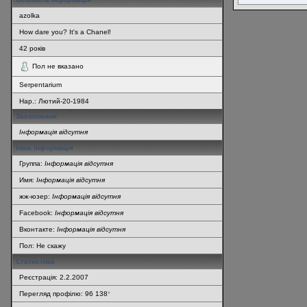
azolka
How dare you? It's a Chanel!
42
років
Пол не вказано
Serpentarium
Нар.:
Лютий-20-1984
Захоплення
Інформація відсутня
Інша інформація
Группа:
Інформація відсутня
Имя:
Інформація відсутня
жж-юзер:
Інформація відсутня
Facebook:
Інформація відсутня
Вконтакте:
Інформація відсутня
Пол: Не скажу
Статистика
Реєстрація: 2.2.2007
Перегляд профілю: 96 138
*