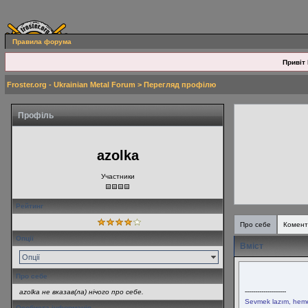
Правила форума
Привіт 
Froster.org - Ukrainian Metal Forum
> Перегляд профілю
Профіль
azolka
Участники
Рейтинг
Про себе
Комент
Опції
Вміст
Опції
Про себе
--------------------
azolka не вказав(ла) нічого про себе.
Sevmek lazım, heme
Особиста інформація