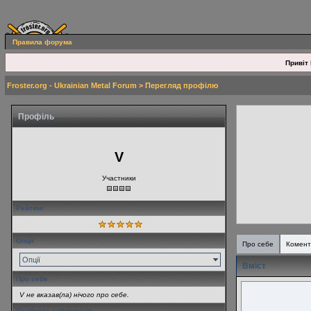
Правила форума
Привіт 
Froster.org - Ukrainian Metal Forum
> Перегляд профілю
Профіль
V
Участники
Рейтинг
Опції
Про себе
Комент
Опції
Вміст
Про себе
V не вказав(ла) нічого про себе.
Особиста інформація