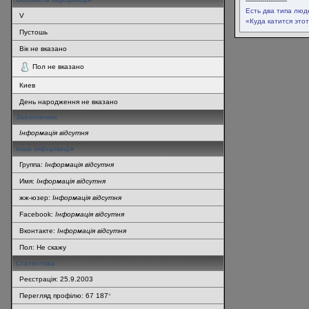
--------------------
Есть два типа люде
V
«Куда катится это
Пустошь
Вік не вказано
Пол не вказано
Киев
День народження не вказано
Захоплення
Інформація відсутня
Інша інформація
Группа:
Інформація відсутня
Имя:
Інформація відсутня
жж-юзер:
Інформація відсутня
Facebook:
Інформація відсутня
Вконтакте:
Інформація відсутня
Пол: Не скажу
Статистика
Реєстрація: 25.9.2003
Перегляд профілю: 67 187
*