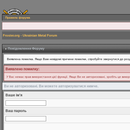
Правила форума
Froster.org - Ukrainian Metal Forum
Повідомлення Форуму
Виявлена помилка. Якщо Вам невідомі причини помилки, спробуйте звернутися до розд
Виявлено помилку:
У Вас немає прав використання цієї функції. Якщо Ви не авторизовані, зробіть це вико
Ви не авторизовані. Ви можете авторизуватися нижче.
Ваше ім'я
Ваш пароль