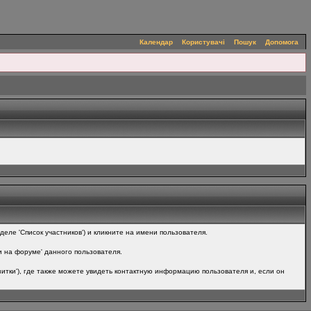
Календар
Користувачі
Пошук
Допомога
ле 'Список участников') и кликните на имени пользователя.
и на форуме' данного пользователя.
итки'), где также можете увидеть контактную информацию пользователя и, если он