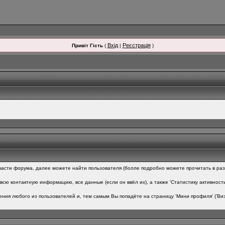
Вхід
Реєстрація
Привіт Гість
(
|
)
асти форума, далее можете найти пользователя (болле подробно можете прочитать в разде
всю контактную информацию, все данные (если он ввёл их), а также 'Статистику активност
ния любого из пользователей и, тем самым Вы попадёте на страницу 'Мини профиля' ('Виз