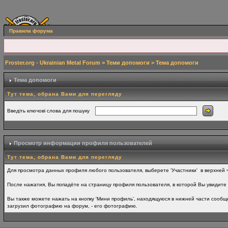
Правила форума
Froster.org - Ukrainian Metal Forum
>
Теми допомоги
> Тема допомоги
Тема допомоги
Тут тема, обрана Вами для перегляду
Введіть ключові слова для пошуку
Просмотр информации профиля пользователей
Тут тема, обрана Вами для перегляду
Для просмотра данных профиля любого пользователя, выберете 'Участники' в верхней ч
После нажатия, Вы попадёте на страницу профиля пользователя, в которой Вы увидите 
Вы также можете нажать на кнопку 'Мини профиль', находящуюся в нижней части сообще
загрузил фотографию на форум, - его фотографию.