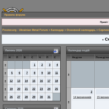
Правила форума
Привіт 
Froster.org - Ukrainian Metal Forum
>
Календар
>
Основной календарь
> Серпен
Се
«
Липень 2026
Календар подій
Н
П
В
С
Ч
П
С
Неділя
Понеділо
»
1
2
3
4
»
5
6
7
8
9
10
11
»
»
12
13
14
15
16
17
18
»
19
20
21
22
23
24
25
2
»
26
27
28
29
30
31
14 іменинників
15 іменин
»
Серпень 2026