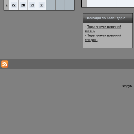
»
27
28
29
30
Навігація по Календарю
Переглянути поточний
·
місяць
Переглянути поточний
·
тиждень
Форум