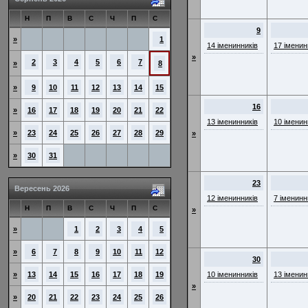
Н
П
В
С
Ч
П
С
9
»
1
14 іменинників
17 іменин
»
2
3
4
5
6
7
»
8
»
9
10
11
12
13
14
15
16
»
16
17
18
19
20
21
22
13 іменинників
10 іменин
»
23
24
25
26
27
28
29
»
»
30
31
23
Вересень 2026
12 іменинників
7 іменинн
Н
П
В
С
Ч
П
С
»
»
1
2
3
4
5
»
6
7
8
9
10
11
12
30
»
13
14
15
16
17
18
19
10 іменинників
13 іменин
»
»
20
21
22
23
24
25
26