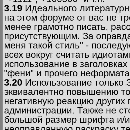
3.19
Идеального литературно
на этом форуме от вас не т
менее грамотно писать, рас
присутствующим. За оправда
меня такой стиль" - последу
всех вокруг считать идиота
использование в заголовках 
"фени" и прочего неформата
3.20
Использование только 
эквивалентно повышению тон
негативную реакцию других
администрации. Также не ст
большой размер шрифта и/и
неоправданную раскраску тек