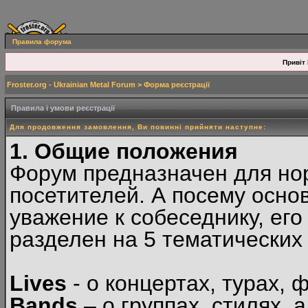
Правила форума
Привіт 
Froster.org - Ukrainian Metal Forum
> Форма реєстрації
Правила і умови реєстрації
Для продовження замовлення, Ви повинні прийняти наступне:
1. Общие положения
Форум предназначен для но
посетителей. А посему осн
уважение к собеседнику, ег
разделен на 5 тематических
Lives
- о концертах, турах, 
Bands
– о группах, стилях, а