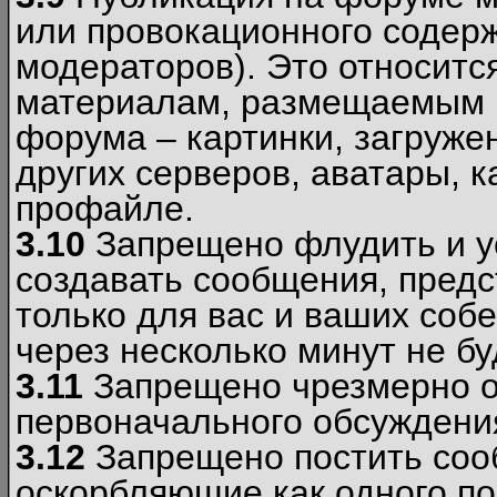
или провокационного содер
модераторов). Это относитс
материалам, размещаемым 
форума – картинки, загруже
других серверов, аватары, к
профайле.
3.10
Запрещено флудить и уст
создавать сообщения, пред
только для вас и ваших соб
через несколько минут не б
3.11
Запрещено чрезмерно о
первоначального обсуждения
3.12
Запрещено постить соо
оскорбляющие как одного по