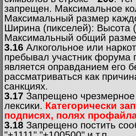
запрещен. Максимальное ко
Максимальный размер каждо
Ширина (пикселей): Высота 
Максимальный общий размер
3.16
Алкогольное или наркот
пребывал участник форума п
является оправданием его б
рассматриваться как причи
санкциях.
3.17
Запрещено чрезмерное 
лексики.
Категорически за
подписях, полях профайла 
3.18
Запрещено постить сооб
"+1111","+100500" и т.п.