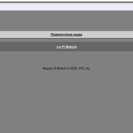
Повернутися назад
Lo-Fi Версія
Форум
IP.Board
© 2026
IPS, Inc
.