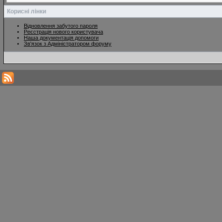
Корисні лінки
Відновлення забутого пароля
Реєстрація нового користувача
Наша документація допомоги
Зв'язок з Адміністратором форуму