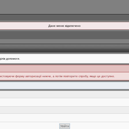
Дане меню відключено
ілів допомоги.
ристовуючи форму авторизації нижче, а потім повторите спробу, якщо це доступно.