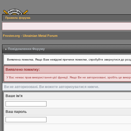
Правила форума
Froster.org - Ukrainian Metal Forum
Повідомлення Форуму
Виявлена помилка. Якщо Вам невідомі причини помилки, спробуйте звернутися до розд
Виявлено помилку:
У Вас немає прав використання цієї функції. Якщо Ви не авторизовані, зробіть це вико
Ви не авторизовані. Ви можете авторизуватися нижче.
Ваше ім'я
Ваш пароль