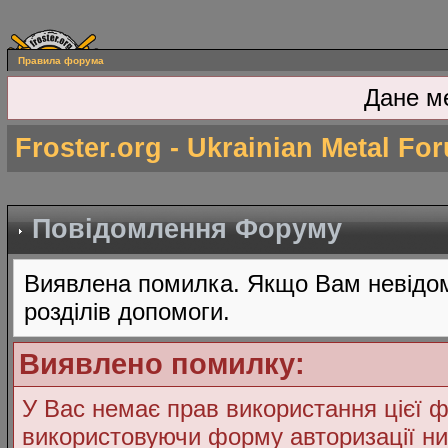
Правила форума
Дане м
Froster.org - Ukrainian Metal Fo
Повідомлення Форуму
Виявлена помилка. Якщо Вам невідом
розділів допомоги.
Виявлено помилку:
У Вас немає прав використання цієї ф
використовуючи форму авторизації ни