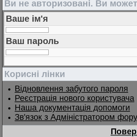
Ви не авторизовані. Ви може
Ваше ім'я
Ваш пароль
Корисні лінки
Відновлення забутого пароля
Реєстрація нового користувача
Наша документація допомоги
Зв'язок з Адміністратором фор
Повер