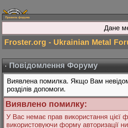
Правила форума
Дане м
Froster.org - Ukrainian Metal Fo
Повідомлення Форуму
Виявлена помилка. Якщо Вам невідом
розділів допомоги.
Виявлено помилку:
У Вас немає прав використання цієї ф
використовуючи форму авторизації ни