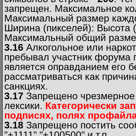
запрещен. Максимальное ко
Максимальный размер каждо
Ширина (пикселей): Высота 
Максимальный общий размер
3.16
Алкогольное или наркот
пребывал участник форума п
является оправданием его б
рассматриваться как причи
санкциях.
3.17
Запрещено чрезмерное 
лексики.
Категорически за
подписях, полях профайла 
3.18
Запрещено постить сооб
"+1111","+100500" и т.п.