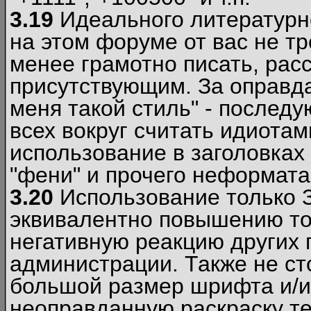
3.19
Идеального литературно
на этом форуме от вас не т
менее грамотно писать, рас
присутствующим. За оправда
меня такой стиль" - последу
всех вокруг считать идиота
использование в заголовках 
"фени" и прочего неформата
3.20
Использование только 
эквивалентно повышению тон
негативную реакцию других
администрации. Также не ст
большой размер шрифта и/и
неоправданную раскраску тек