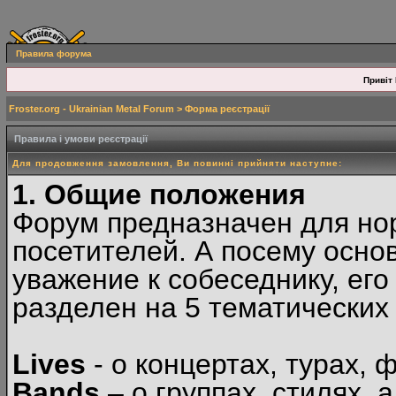
Правила форума
Привіт 
Froster.org - Ukrainian Metal Forum
> Форма реєстрації
Правила і умови реєстрації
Для продовження замовлення, Ви повинні прийняти наступне:
1. Общие положения
Форум предназначен для но
посетителей. А посему осн
уважение к собеседнику, ег
разделен на 5 тематических
Lives
- о концертах, турах, 
Bands
– о группах, стилях, а