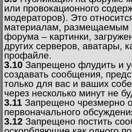
или провокационного содер
модераторов). Это относитс
материалам, размещаемым 
форума – картинки, загруже
других серверов, аватары, к
профайле.
3.10
Запрещено флудить и уст
создавать сообщения, пред
только для вас и ваших соб
через несколько минут не б
3.11
Запрещено чрезмерно о
первоначального обсуждения
3.12
Запрещено постить соо
оскорбляющие как одного по