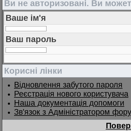
Ви не авторизовані. Ви може
Ваше ім'я
Ваш пароль
Корисні лінки
Відновлення забутого пароля
Реєстрація нового користувача
Наша документація допомоги
Зв'язок з Адміністратором фор
Повер