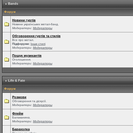
Bands
Форум
Новини гуртів
Новини українських метал-банд.
Модератори:
Модераторы
Обговорення гуртів та стилів
Все про метал.
Підфоруми:
Інши стилі
Модератори:
Модераторы
Пошук музикантів
Оголошення.
Модератори:
Модераторы
Life & Fate
Форум
Розмови
Обговорення та діскусії.
Модератори:
Модераторы
Флейм
Балаканина.
Модератори:
Модераторы
Барахолка