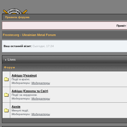
Правила форума
Привіт 
Froster.org - Ukrainian Metal Forum
Ваш останній візит:
Сьогодні, 17:24
Lives
Форум
Афіша (Україна)
Події в країні.
Модератори:
Модераторы
Афіша (Європа та Світ)
Події за кордоном.
Модератори:
Модераторы
Архів
Минулі події.
Модератори:
Модераторы