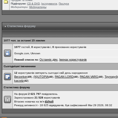
Продаж та обмін.
Підфоруми:
СD & DVD
,
Інструменти
,
Послуги
Модератори:
Модераторы
Статистика форуму
1077 чол. за останні 15 хвилин
1077
гостей,
0
користувачів і,
0
прихованих користувачів
Google.com, Uknown
Останніх діях
Іменах користувачів
Повний список по:
,
Сьогоднішні іменинники
12
користувачів святкують сьогодні свій день народження
Berzerker
(N)UTOPIA
PAGAN LORD
PAGAN VARG
Трупоруб
(
49
),
(
40
),
(
40
),
(
40
),
(
karzelz
(
42
)
Статистика форуму
На форумі
2 621 797
повідомлень
Зареєстровано
21 528
користувачів
dzhuli
Вітаємо новачка на ім'я
Рекорд активності - 18 625 відвідувачів, був зафіксований Mar 29 2026, 08:32