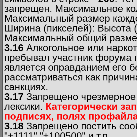
запрещен. Максимальное ко
Максимальный размер каждо
Ширина (пикселей): Высота 
Максимальный общий размер
3.16
Алкогольное или наркот
пребывал участник форума п
является оправданием его б
рассматриваться как причи
санкциях.
3.17
Запрещено чрезмерное 
лексики.
Категорически за
подписях, полях профайла 
3.18
Запрещено постить сооб
"+1111","+100500" и т.п.