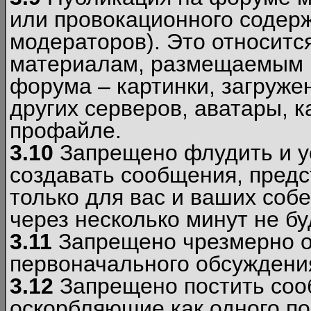
или провокационного содер
модераторов). Это относитс
материалам, размещаемым 
форума – картинки, загруже
других серверов, аватары, к
профайле.
3.10
Запрещено флудить и уст
создавать сообщения, пред
только для вас и ваших соб
через несколько минут не б
3.11
Запрещено чрезмерно о
первоначального обсуждения
3.12
Запрещено постить соо
оскорбляющие как одного по