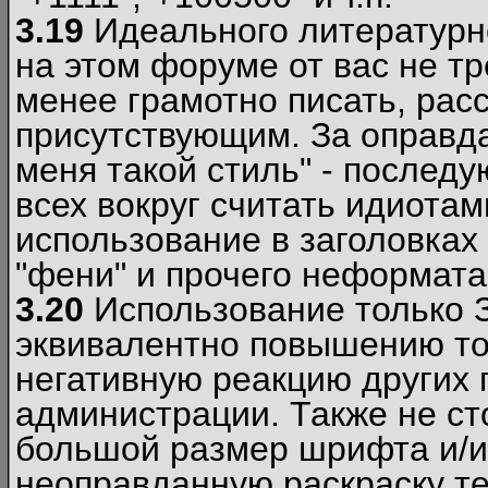
3.19
Идеального литературно
на этом форуме от вас не т
менее грамотно писать, рас
присутствующим. За оправда
меня такой стиль" - последу
всех вокруг считать идиота
использование в заголовках 
"фени" и прочего неформата
3.20
Использование только 
эквивалентно повышению тон
негативную реакцию других
администрации. Также не ст
большой размер шрифта и/и
неоправданную раскраску тек