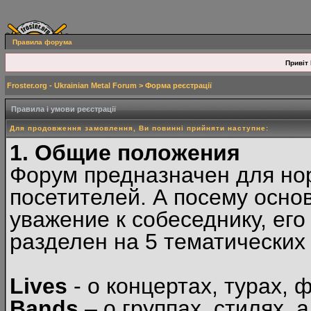
Правила форума
Привіт 
Froster.org - Ukrainian Metal Forum
> Форма реєстрації
Правила і умови реєстрації
Для продовження замовлення, Ви повинні прийняти наступне:
1. Общие положения
Форум предназначен для но
посетителей. А посему осн
уважение к собеседнику, ег
разделен на 5 тематических
Lives
- о концертах, турах, 
Bands
– о группах, стилях, а