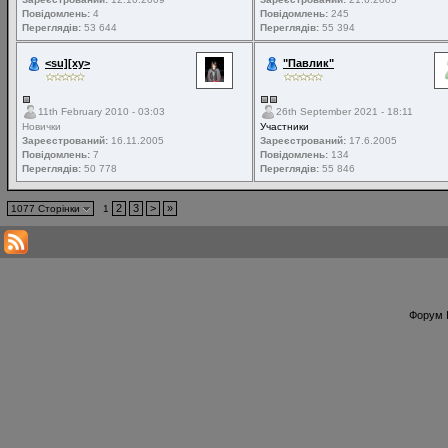
Повідомлень:
4
Повідомлень:
245
Переглядів:
53 644
Переглядів:
55 394
<su][xy>
"Павлик"
11th February 2010 - 03:03
26th September 2021 - 18:11
Новички
Участники
Зареєстрований:
16.11.2005
Зареєстрований:
17.6.2005
Повідомлень:
7
Повідомлень:
134
Переглядів:
50 778
Переглядів:
55 846
2
3
>
»
1077 Сторінки
1
Форум