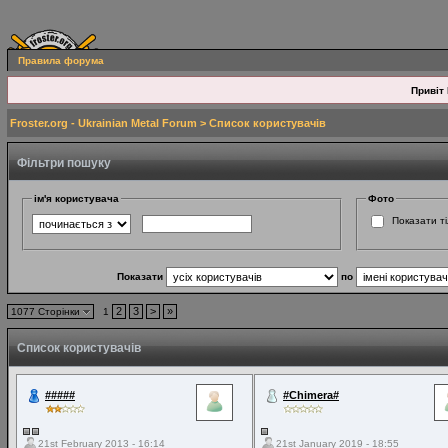
Правила форума
Привіт 
Froster.org - Ukrainian Metal Forum
> Список користувачів
Фільтри пошуку
ім'я користувача
Фото
Показати ті
Показати
по
2
3
>
»
1077 Сторінки
1
Список користувачів
#####
#Chimera#
21st February 2013 - 16:14
21st January 2019 - 18:55