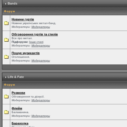
Bands
Форум
Новини гуртів
Новини українських метал-банд.
Модератори:
Модераторы
Обговорення гуртів та стилів
Все про метал.
Підфоруми:
Інши стилі
Модератори:
Модераторы
Пошук музикантів
Оголошення.
Модератори:
Модераторы
Life & Fate
Форум
Розмови
Обговорення та діскусії.
Модератори:
Модераторы
Флейм
Балаканина.
Модератори:
Модераторы
Барахолка