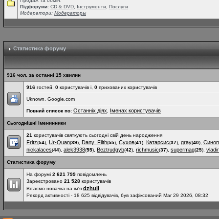
Продаж та обмін.
Підфоруми:
СD & DVD
,
Інструменти
,
Послуги
Модератори:
Модераторы
Статистика форуму
916 чол. за останні 15 хвилин
916
гостей,
0
користувачів і,
0
прихованих користувачів
Uknown, Google.com
Останніх діях
Іменах користувачів
Повний список по:
,
Сьогоднішні іменинники
21
користувачів святкують сьогодні свій день народження
Fritz
Ur-Quan
Dany_Filth
Сухов
Катарсис
gray
Синоп
(
54
),
(
39
),
(
55
),
(
41
),
(
37
),
(
40
),
nickalaces
alek3938
Beztrudgyb
richmusic
supermag
vladi
(
44
),
(
55
),
(
42
),
(
37
),
(
25
),
Статистика форуму
На форумі
2 621 799
повідомлень
Зареєстровано
21 528
користувачів
dzhuli
Вітаємо новачка на ім'я
Рекорд активності - 18 625 відвідувачів, був зафіксований Mar 29 2026, 08:32