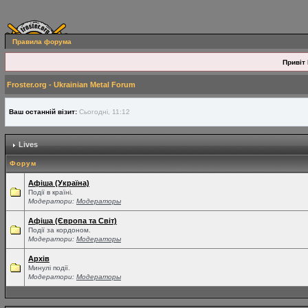
Правила форума
Привіт 
Froster.org - Ukrainian Metal Forum
Ваш останній візит:
Сьогодні, 11:12
Lives
Форум
Афіша (Україна)
Події в країні.
Модератори:
Модераторы
Афіша (Європа та Світ)
Події за кордоном.
Модератори:
Модераторы
Архів
Минулі події.
Модератори:
Модераторы