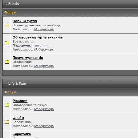
Bands
Форум
Новини гуртів
Новини українських метал-банд.
Модератори:
Модераторы
Обговорення гуртів та стилів
Все про метал.
Підфоруми:
Інши стилі
Модератори:
Модераторы
Пошук музикантів
Оголошення.
Модератори:
Модераторы
Life & Fate
Форум
Розмови
Обговорення та діскусії.
Модератори:
Модераторы
Флейм
Балаканина.
Модератори:
Модераторы
Барахолка