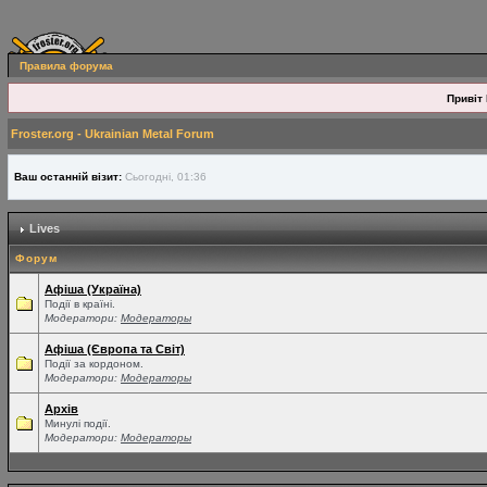
Правила форума
Привіт 
Froster.org - Ukrainian Metal Forum
Ваш останній візит:
Сьогодні, 01:36
Lives
Форум
Афіша (Україна)
Події в країні.
Модератори:
Модераторы
Афіша (Європа та Світ)
Події за кордоном.
Модератори:
Модераторы
Архів
Минулі події.
Модератори:
Модераторы