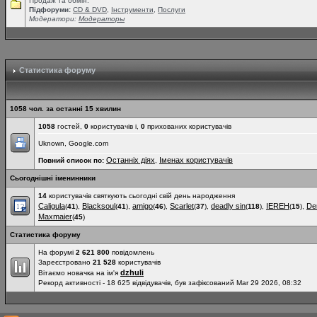
Продаж та обмін.
Підфоруми:
СD & DVD
,
Інструменти
,
Послуги
Модератори:
Модераторы
Статистика форуму
1058 чол. за останні 15 хвилин
1058
гостей,
0
користувачів і,
0
прихованих користувачів
Uknown, Google.com
Останніх діях
Іменах користувачів
Повний список по:
,
Сьогоднішні іменинники
14
користувачів святкують сьогодні свій день народження
Caligula
Blacksoul
amigo
Scarlet
deadly sin
IEREH
De
(
41
),
(
41
),
(
46
),
(
37
),
(
118
),
(
15
),
Maxmaier
(
45
)
Статистика форуму
На форумі
2 621 800
повідомлень
Зареєстровано
21 528
користувачів
dzhuli
Вітаємо новачка на ім'я
Рекорд активності - 18 625 відвідувачів, був зафіксований Mar 29 2026, 08:32