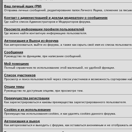
Ваш личный ящик (PM)
Отправка личных сообщений, редактирование папок Личного Ящика, слежение за пись
Контакт с администрацией и доклад модератору о сообщениях
Где найти список Администраторов и Модераторов форума.
Просмотр информации профиля пользователей
Где можно найти контактную информацию пользователя.
Авторизация и Выход из форума
Как авторизоваться, выйти из форума, а также как скрыть своё имя из списка пользоват
Сообщения
Руководство по функциям, при написании сообщений.
Мой помощник
Полный справочник по использованию этой маленькой, но удобной функции.
Список участников
Просмотр и поиск пользователей через список участников и возможность сортировки на
Опции темы
Руководство по доступным опциям, при просмотре тем.
Преимущества регистрации
Как зарегистрироваться и каковы преимущества зарегистрированного пользователя.
Cookies и их использование
Преимущества использования cookies, и как удалять cookies данного форума.
Авторизация и выход
Как авторизоваться и выходить с форума, как оставаться анонимным и не отображать и