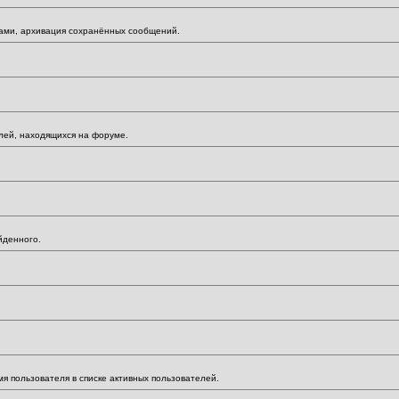
мами, архивация сохранённых сообщений.
елей, находящихся на форуме.
йденного.
мя пользователя в списке активных пользователей.