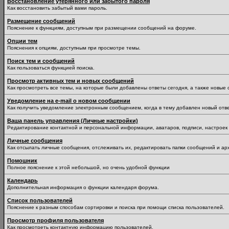
Восстановление утерянного или забытого пароля
Как восстановить забытый вами пароль.
Размещение сообщений
Пояснение к функциям, доступным при размещении сообщений на форуме.
Опции тем
Пояснения к опциям, доступным при просмотре темы.
Поиск тем и сообщений
Как пользоваться функцией поиска.
Просмотр активных тем и новых сообщений
Как просмотреть все темы, на которые были добавлены ответы сегодня, а также новые
Уведомление на е-mail о новом сообщении
Как получить уведомление электронным сообщением, когда в тему добавлен новый отве
Ваша панель управления (Личные настройки)
Редактирование контактной и персональной информации, аватаров, подписи, настроек 
Личные сообщения
Как отсылать личные сообщения, отслеживать их, редактировать папки сообщений и ар
Помошник
Полное пояснение к этой небольшой, но очень удобной функции
Календарь
Дополнительная информация о функции календаря форума.
Список пользователей
Пояснение к разным способам сортировки и поиска при помощи списка пользователей.
Просмотр профиля пользователя
Как просмотреть контактную информацию пользователей.