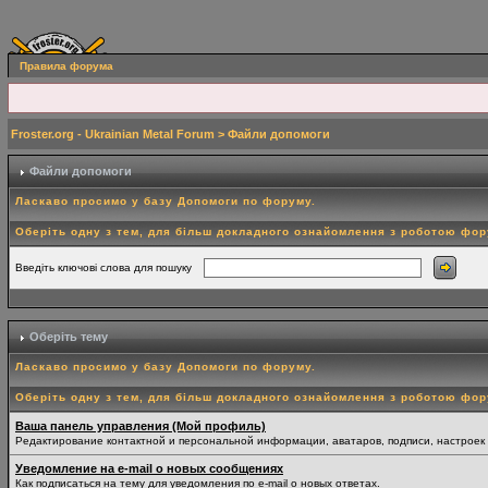
Правила форума
Froster.org - Ukrainian Metal Forum
> Файли допомоги
Файли допомоги
Ласкаво просимо у базу Допомоги по форуму.
Оберіть одну з тем, для більш докладного ознайомлення з роботою фо
Введіть ключові слова для пошуку
Оберіть тему
Ласкаво просимо у базу Допомоги по форуму.
Оберіть одну з тем, для більш докладного ознайомлення з роботою фо
Ваша панель управления (Мой профиль)
Редактирование контактной и персональной информации, аватаров, подписи, настроек
Уведомление на e-mail о новых сообщениях
Как подписаться на тему для уведомления по e-mail о новых ответах.