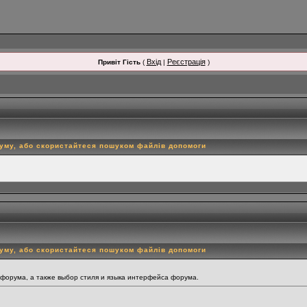
Вхід
Реєстрація
Привіт Гість
(
|
)
руму, або скористайтеся пошуком файлів допомоги
руму, або скористайтеся пошуком файлів допомоги
 форума, а также выбор стиля и языка интерфейса форума.