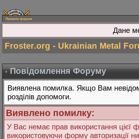
Правила форума
Дане м
Froster.org - Ukrainian Metal Fo
Повідомлення Форуму
Виявлена помилка. Якщо Вам невідом
розділів допомоги.
Виявлено помилку:
У Вас немає прав використання цієї ф
використовуючи форму авторизації ни