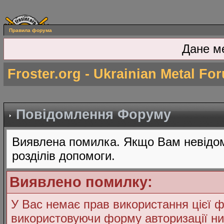
Правила форума
Дане м
Froster.org - Ukrainian Metal Fo
Повідомлення Форуму
Виявлена помилка. Якщо Вам невідом
розділів допомоги.
Виявлено помилку:
У Вас немає прав використання цієї ф
використовуючи форму авторизації ни