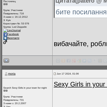
Цитата(patero @ M
Постоялец
бите посилання 
Група:
Участники
Повідомлень:
716
З нами з: 16.12.2012
З: Kyiv
Користувач №: 53 076
Группа: Led Zeppelin
LiveJournal
Facebook
Вконтакте
вибачайте, робл
moria
Jun 17 2024, 01:06
Sexy Girls in your
Search Sexy Girls in your town for night
Група:
Участники
Повідомлень:
731
З нами з: 20.2.2007
З: Usa