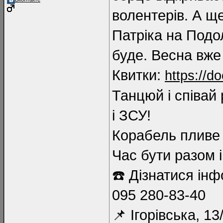
волентерів. А щ
Патріка на Подол
буде. Весна вже 
Квитки:
https://d
Танцюй і співай
і ЗСУ!
Корабель пливе 
Час бути разом 
☎️ Дізнатися ін
095 280-83-40
📌 Ігорівська, 13