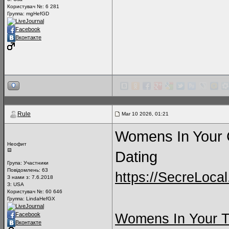
Користувач №: 6 281
Группа: mgHefGD
LiveJournal
Facebook
Вконтакте
Rule
Mar 10 2026, 01:21
Womens In Your C
Неофит
Dating
Група:
Участники
Повідомлень:
63
https://SecreLoca
З нами з: 7.6.2018
З: USA
Користувач №: 60 646
Группа: LindaHefGX
LiveJournal
Womens In Your 
Facebook
Вконтакте