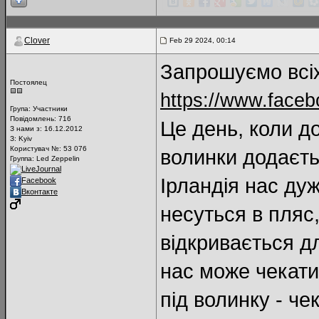
Clover
Feb 29 2024, 00:14
Запрошуємо всіх
Постоялец
https://www.face
Група:
Участники
Повідомлень:
716
Це день, коли до
З нами з: 16.12.2012
З: Kyiv
Користувач №: 53 076
волинки додаєть
Группа: Led Zeppelin
LiveJournal
Ірландія нас ду
Facebook
Вконтакте
несуться в пляс,
відкривається дл
нас може чекати
під волинку - че