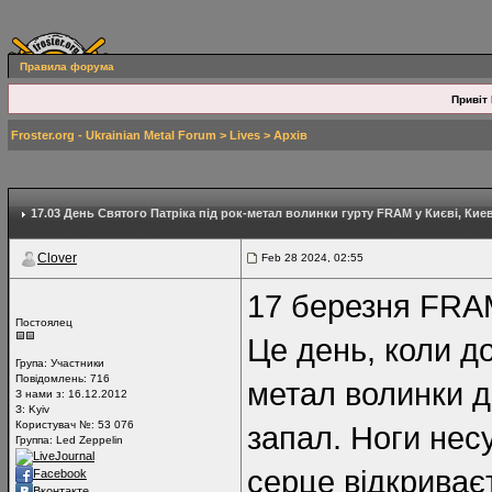
Правила форума
Привіт 
Froster.org - Ukrainian Metal Forum
>
Lives
>
Архів
17.03 День Святого Патріка під рок-метал волинки гурту FRAM у Києві
, Кие
Clover
Feb 28 2024, 02:55
17 березня FRAM
Постоялец
Це день, коли до
Група:
Участники
Повідомлень:
716
метал волинки д
З нами з: 16.12.2012
З: Kyiv
Користувач №: 53 076
запал. Ноги несу
Группа: Led Zeppelin
LiveJournal
серце відкриваєт
Facebook
Вконтакте