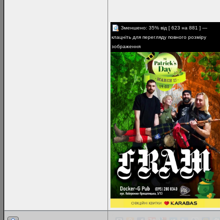
Зменшено: 35% від [ 623 на 881 ] —
клацніть для перегляду повного розміру
зображення