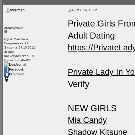
twistman
Apr 2 2026, 23:52
Private Girls Fr
Заглянувший
Adult Dating
Група:
Участники
Повідомлень:
21
https://PrivateLa
З нами з: 24.10.2012
З: USA
Користувач №: 52 118
Группа: LsdyHefMS
LiveJournal
Private Lady In Y
Facebook
Вконтакте
Verify
NEW GIRLS
Mia Candy
Shadow Kitsune